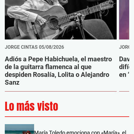
JORGE CINTAS
05/08/2026
JORGE
Adiós a Pepe Habichuela, el maestro
Davi
de la guitarra flamenca al que
difíc
despiden Rosalía, Lolita o Alejandro
en ‘M
Sanz
Lo más visto
María Toledo emociona con «María», el