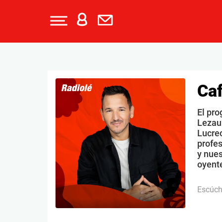
Caf
El pro
Lezau
Lucrec
profe
y nues
oyente
Escúc