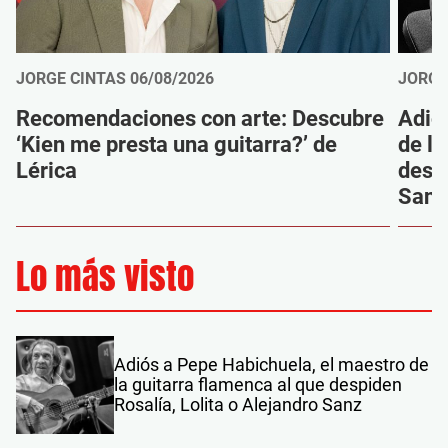
JORGE CINTAS
06/08/2026
JORGE
Recomendaciones con arte: Descubre
Adió
‘Kien me presta una guitarra?’ de
de la
Lérica
despi
Sanz
Lo más visto
Adiós a Pepe Habichuela, el maestro de
la guitarra flamenca al que despiden
Rosalía, Lolita o Alejandro Sanz