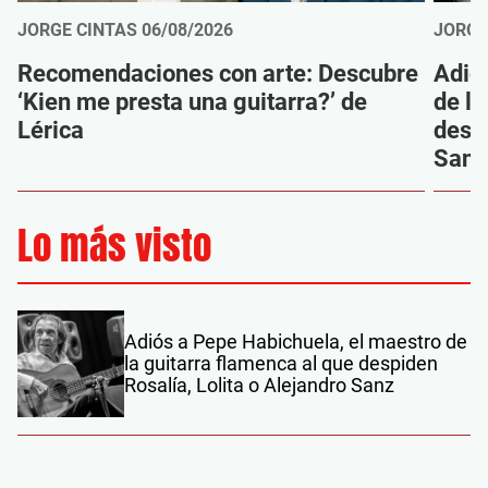
JORGE CINTAS
06/08/2026
JORGE
Recomendaciones con arte: Descubre
Adió
‘Kien me presta una guitarra?’ de
de la
Lérica
despi
Sanz
Lo más visto
Adiós a Pepe Habichuela, el maestro de
la guitarra flamenca al que despiden
Rosalía, Lolita o Alejandro Sanz