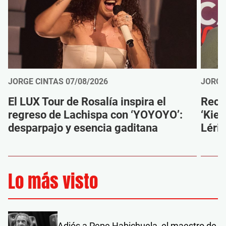
JORGE CINTAS
07/08/2026
JORGE
El LUX Tour de Rosalía inspira el
Reco
regreso de Lachispa con ‘YOYOYO’:
‘Kien
desparpajo y esencia gaditana
Léri
Lo más visto
Adiós a Pepe Habichuela, el maestro de