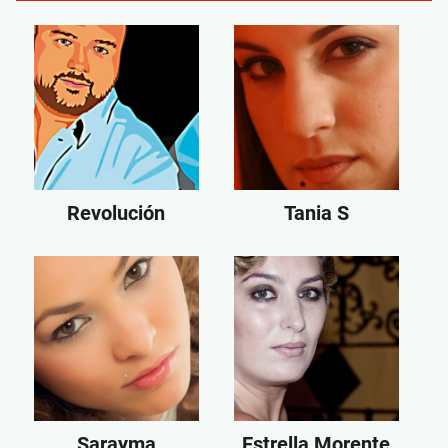
Revolución
Tania S
Sarayma
Estrella Morente