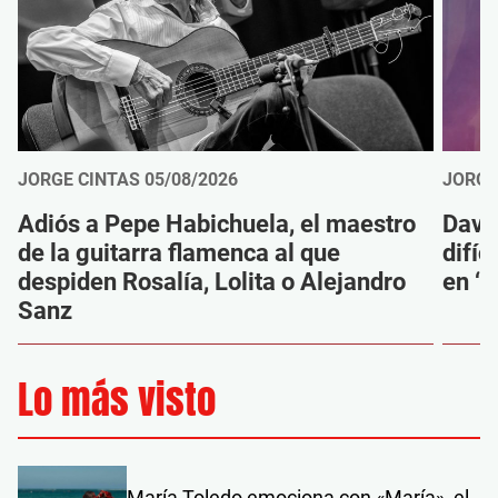
JORGE CINTAS
05/08/2026
JORGE
Adiós a Pepe Habichuela, el maestro
Davi
de la guitarra flamenca al que
difíc
despiden Rosalía, Lolita o Alejandro
en ‘M
Sanz
Lo más visto
María Toledo emociona con «María», el