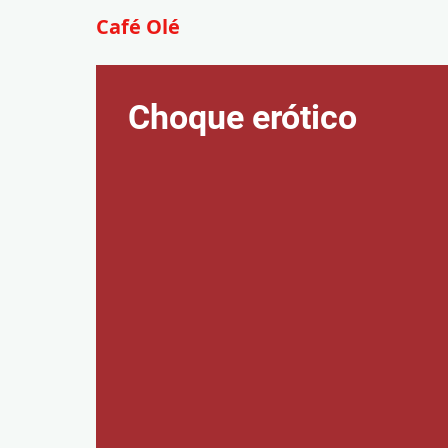
Café Olé
Choque erótico