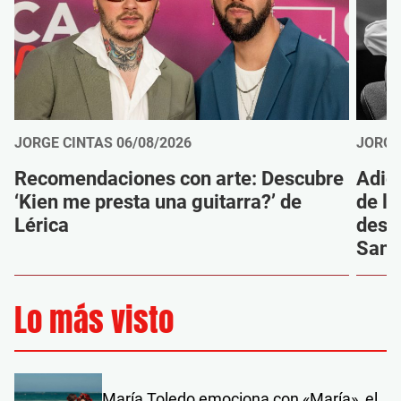
JORGE CINTAS
06/08/2026
JORGE
Recomendaciones con arte: Descubre
Adió
‘Kien me presta una guitarra?’ de
de la
Lérica
despi
Sanz
Lo más visto
María Toledo emociona con «María», el