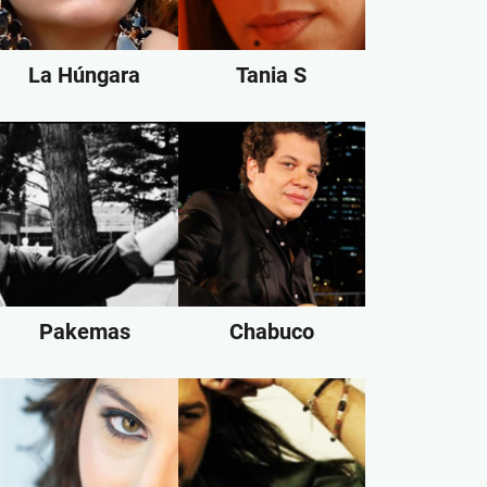
La Húngara
Tania S
Pakemas
Chabuco