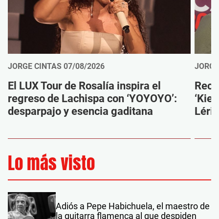
JORGE CINTAS
07/08/2026
JORGE
El LUX Tour de Rosalía inspira el
Reco
regreso de Lachispa con ‘YOYOYO’:
‘Kien
desparpajo y esencia gaditana
Léri
Lo más visto
Adiós a Pepe Habichuela, el maestro de
la guitarra flamenca al que despiden