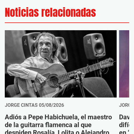
Noticias relacionadas
JORGE CINTAS
05/08/2026
JORGE
Adiós a Pepe Habichuela, el maestro
Davi
de la guitarra flamenca al que
difíc
despiden Rosalía, Lolita o Alejandro
en ‘M