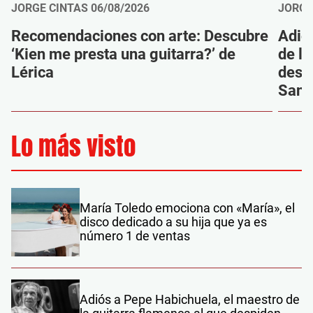
JORGE CINTAS
06/08/2026
JORGE
Recomendaciones con arte: Descubre
Adió
‘Kien me presta una guitarra?’ de
de la
Lérica
despi
Sanz
Lo más visto
María Toledo emociona con «María», el
disco dedicado a su hija que ya es
número 1 de ventas
Adiós a Pepe Habichuela, el maestro de