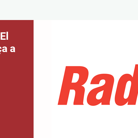
El
ça a