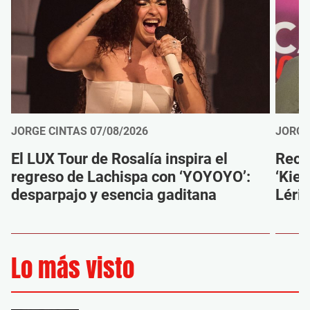
JORGE CINTAS
07/08/2026
JORGE
El LUX Tour de Rosalía inspira el
Reco
regreso de Lachispa con ‘YOYOYO’:
‘Kien
desparpajo y esencia gaditana
Léri
Lo más visto