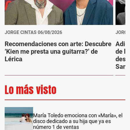
JORGE CINTAS
06/08/2026
JORGE
Recomendaciones con arte: Descubre
Adió
‘Kien me presta una guitarra?’ de
de la
Lérica
despi
Sanz
Lo más visto
María Toledo emociona con «María», el
disco dedicado a su hija que ya es
número 1 de ventas