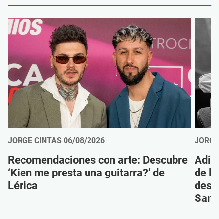
JORGE CINTAS
06/08/2026
JORGE
Recomendaciones con arte: Descubre
Adió
‘Kien me presta una guitarra?’ de
de la
Lérica
despi
Sanz