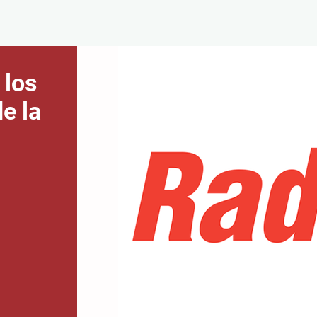
 los
e la