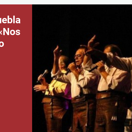
uebla
 «Nos
o