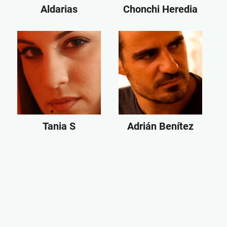
Aldarias
Chonchi Heredia
Tania S
Adrián Benítez