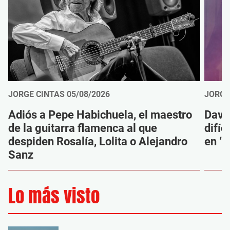
JORGE CINTAS
05/08/2026
JORGE
Adiós a Pepe Habichuela, el maestro
Davi
de la guitarra flamenca al que
difíc
despiden Rosalía, Lolita o Alejandro
en ‘M
Sanz
Lo más visto