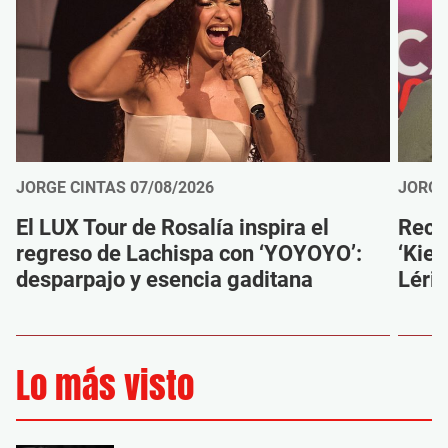
JORGE CINTAS
07/08/2026
JORGE
El LUX Tour de Rosalía inspira el
Reco
regreso de Lachispa con ‘YOYOYO’:
‘Kien
desparpajo y esencia gaditana
Léri
Lo más visto