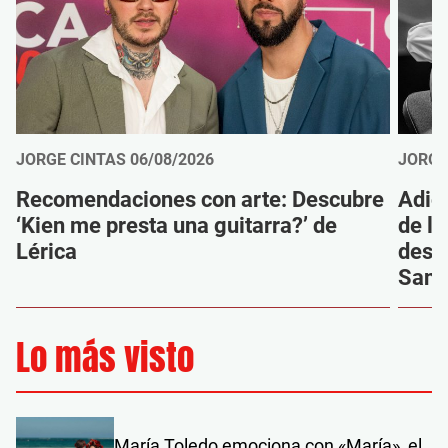
JORGE CINTAS
06/08/2026
JORGE
Recomendaciones con arte: Descubre
Adió
‘Kien me presta una guitarra?’ de
de la
Lérica
despi
Sanz
Lo más visto
María Toledo emociona con «María», el