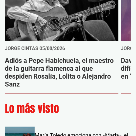
JORGE CINTAS
05/08/2026
JORGE
Adiós a Pepe Habichuela, el maestro
Davi
de la guitarra flamenca al que
difíc
despiden Rosalía, Lolita o Alejandro
en ‘M
Sanz
Lo más visto
María Toledo emociona con «María», el