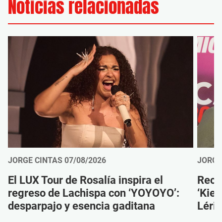
Noticias relacionadas
JORGE CINTAS
07/08/2026
JORGE
El LUX Tour de Rosalía inspira el
Reco
regreso de Lachispa con ‘YOYOYO’:
‘Kien
desparpajo y esencia gaditana
Léri