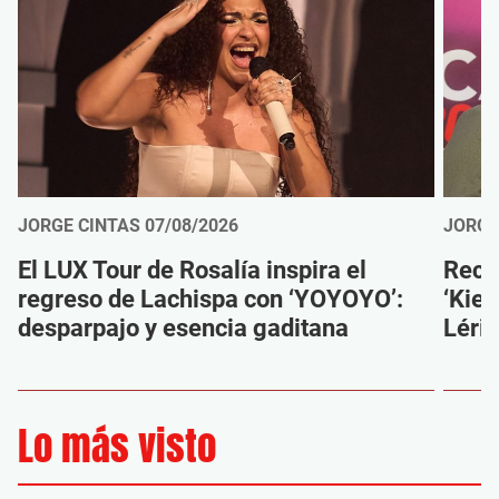
JORGE CINTAS
07/08/2026
JORGE
El LUX Tour de Rosalía inspira el
Reco
regreso de Lachispa con ‘YOYOYO’:
‘Kien
desparpajo y esencia gaditana
Léri
Lo más visto