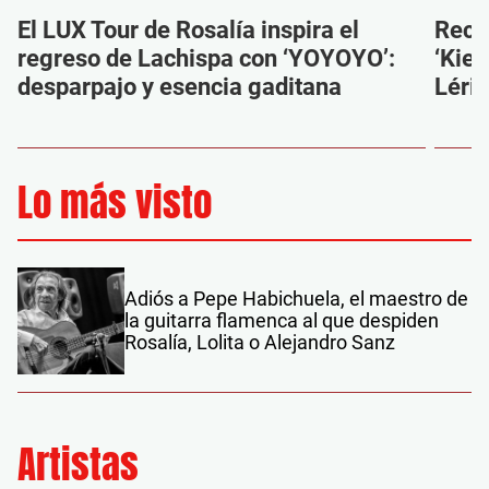
El LUX Tour de Rosalía inspira el
Reco
regreso de Lachispa con ‘YOYOYO’:
‘Kien
desparpajo y esencia gaditana
Léri
Lo más visto
Adiós a Pepe Habichuela, el maestro de
la guitarra flamenca al que despiden
Rosalía, Lolita o Alejandro Sanz
Artistas