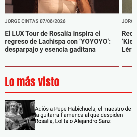
JORGE CINTAS
07/08/2026
JORGE
El LUX Tour de Rosalía inspira el
Reco
regreso de Lachispa con ‘YOYOYO’:
‘Kien
desparpajo y esencia gaditana
Léri
Lo más visto
Adiós a Pepe Habichuela, el maestro de
la guitarra flamenca al que despiden
Rosalía, Lolita o Alejandro Sanz