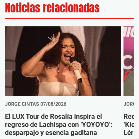
Noticias relacionadas
JORGE CINTAS
07/08/2026
JORGE
El LUX Tour de Rosalía inspira el
Reco
regreso de Lachispa con ‘YOYOYO’:
‘Kien
desparpajo y esencia gaditana
Léri