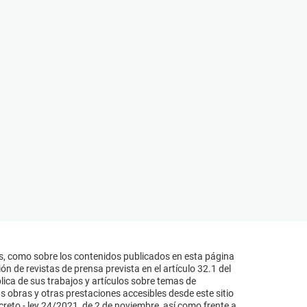
s, como sobre los contenidos publicados en esta página
n de revistas de prensa prevista en el artículo 32.1 del
lica de sus trabajos y artículos sobre temas de
s obras y otras prestaciones accesibles desde este sitio
reto - ley 24/2021, de 2 de noviembre, así como frente a