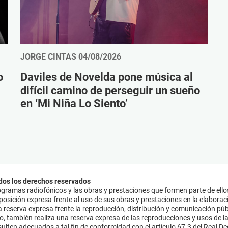
JORGE CINTAS
04/08/2026
o
Daviles de Novelda pone música al
difícil camino de perseguir un sueño
en ‘Mi Niña Lo Siento’
dos los derechos reservados
ramas radiofónicos y las obras y prestaciones que formen parte de ello
sición expresa frente al uso de sus obras y prestaciones en la elaboració
 reserva expresa frente la reproducción, distribución y comunicación púb
mo, también realiza una reserva expresa de las reproducciones y usos de la
lten adecuados a tal fin de conformidad con el artículo 67.3 del Real Dec