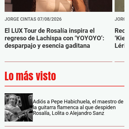
JORGE CINTAS
07/08/2026
JORGE
El LUX Tour de Rosalía inspira el
Reco
regreso de Lachispa con ‘YOYOYO’:
‘Kien
desparpajo y esencia gaditana
Léri
Lo más visto
Adiós a Pepe Habichuela, el maestro de
la guitarra flamenca al que despiden
Rosalía, Lolita o Alejandro Sanz