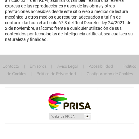
artículo 33.1 del TRLPI, asimismo, también realiza una reserva
expresa de las reproducciones y usos de las obras y otras
prestaciones accesibles desde este sitio web a medios de lectura
mecánica u otros medios que resulten adecuados a tal fin de
conformidad con el artículo 67.3 del Real Decreto - ley 24/2021, de
2 de noviembre, así como frente a cualquier utilización de sus
contenidos por tecnologías de inteligencia artificial, sea cual sea su
naturaleza y finalidad.
Contacta
Emisoras
Aviso Legal
Accesibilidad
Política
de Cookies
Política de Privacidad
Configuración de Cookies