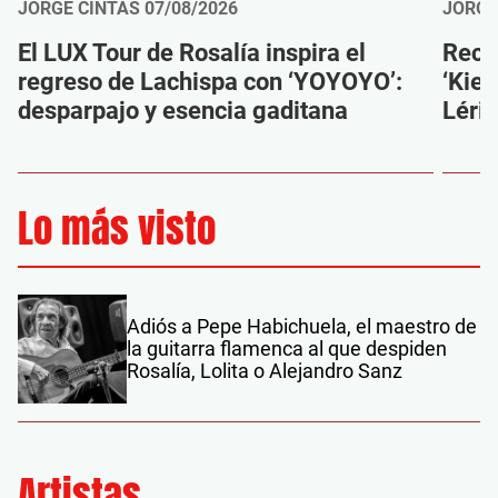
JORGE CINTAS
07/08/2026
JORGE
El LUX Tour de Rosalía inspira el
Reco
regreso de Lachispa con ‘YOYOYO’:
‘Kien
desparpajo y esencia gaditana
Léri
Lo más visto
Adiós a Pepe Habichuela, el maestro de
la guitarra flamenca al que despiden
Rosalía, Lolita o Alejandro Sanz
Artistas