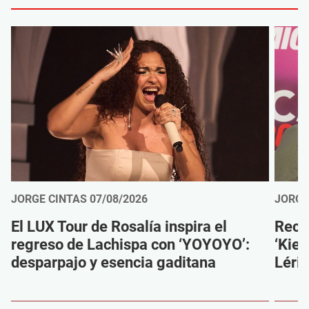
JORGE CINTAS
07/08/2026
JORGE
El LUX Tour de Rosalía inspira el
Reco
regreso de Lachispa con ‘YOYOYO’:
‘Kien
desparpajo y esencia gaditana
Léri