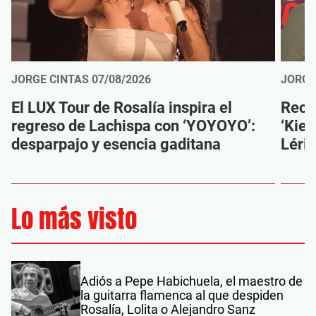
JORGE CINTAS
07/08/2026
JORGE
El LUX Tour de Rosalía inspira el
Reco
regreso de Lachispa con ‘YOYOYO’:
‘Kien
desparpajo y esencia gaditana
Léri
Lo más visto
Adiós a Pepe Habichuela, el maestro de
la guitarra flamenca al que despiden
Rosalía, Lolita o Alejandro Sanz