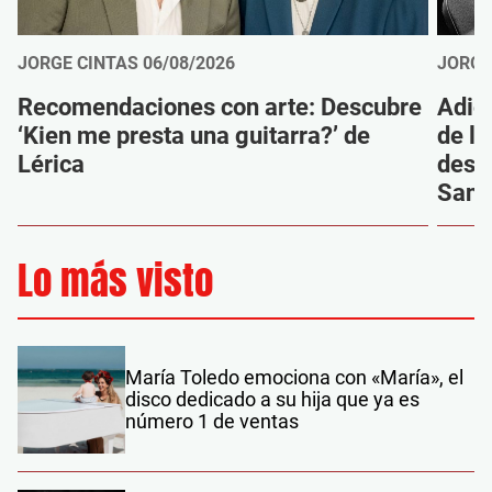
JORGE CINTAS
06/08/2026
JORGE
Recomendaciones con arte: Descubre
Adió
‘Kien me presta una guitarra?’ de
de la
Lérica
despi
Sanz
Lo más visto
María Toledo emociona con «María», el
disco dedicado a su hija que ya es
número 1 de ventas