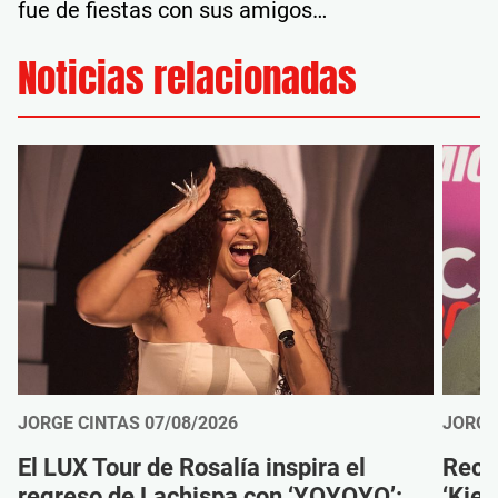
fue de fiestas con sus amigos…
Noticias relacionadas
JORGE CINTAS
07/08/2026
JORGE
El LUX Tour de Rosalía inspira el
Reco
regreso de Lachispa con ‘YOYOYO’:
‘Kien