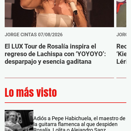
JORGE CINTAS
07/08/2026
JORGE
El LUX Tour de Rosalía inspira el
Reco
regreso de Lachispa con ‘YOYOYO’:
‘Kien
desparpajo y esencia gaditana
Léri
Lo más visto
Adiós a Pepe Habichuela, el maestro de
la guitarra flamenca al que despiden
Rosalía, Lolita o Alejandro Sanz