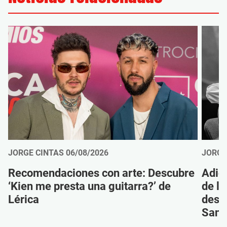
JORGE CINTAS
06/08/2026
JORGE
Recomendaciones con arte: Descubre
Adió
‘Kien me presta una guitarra?’ de
de la
Lérica
despi
Sanz