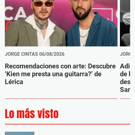
JORGE CINTAS
06/08/2026
JORGE
Recomendaciones con arte: Descubre
Adió
‘Kien me presta una guitarra?’ de
de la
Lérica
despi
Sanz
Lo más visto