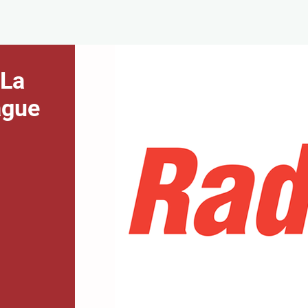
 La
ague