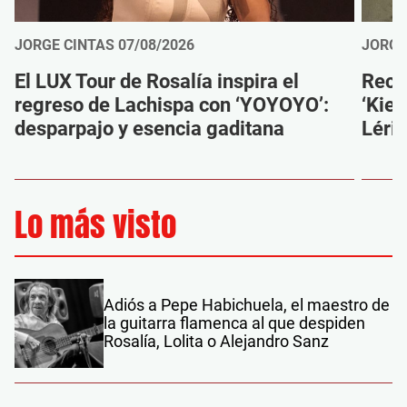
JORGE CINTAS
07/08/2026
JORGE
El LUX Tour de Rosalía inspira el
Reco
regreso de Lachispa con ‘YOYOYO’:
‘Kien
desparpajo y esencia gaditana
Léri
Lo más visto
Adiós a Pepe Habichuela, el maestro de
la guitarra flamenca al que despiden
Rosalía, Lolita o Alejandro Sanz