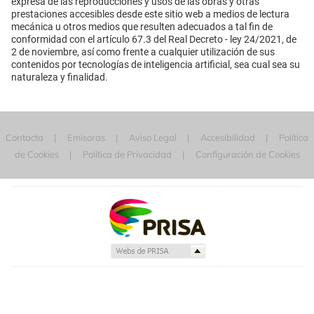
expresa de las reproducciones y usos de las obras y otras
prestaciones accesibles desde este sitio web a medios de lectura
mecánica u otros medios que resulten adecuados a tal fin de
conformidad con el artículo 67.3 del Real Decreto - ley 24/2021, de
2 de noviembre, así como frente a cualquier utilización de sus
contenidos por tecnologías de inteligencia artificial, sea cual sea su
naturaleza y finalidad.
Contacta
Emisoras
Aviso Legal
Accesibilidad
Política
de Cookies
Política de Privacidad
Configuración de Cookies