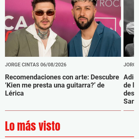
JORGE CINTAS
06/08/2026
JORGE
Recomendaciones con arte: Descubre
Adió
‘Kien me presta una guitarra?’ de
de la
Lérica
despi
Sanz
Lo más visto