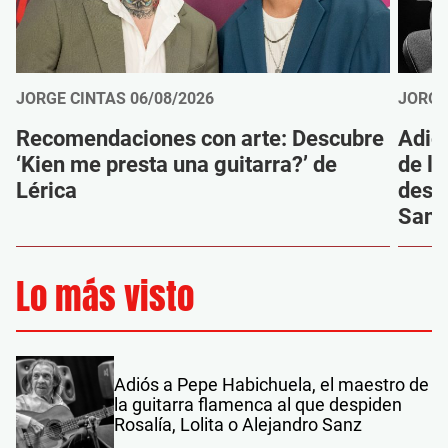
JORGE CINTAS
06/08/2026
JORGE
Recomendaciones con arte: Descubre
Adió
‘Kien me presta una guitarra?’ de
de la
Lérica
despi
Sanz
Lo más visto
Adiós a Pepe Habichuela, el maestro de
la guitarra flamenca al que despiden
Rosalía, Lolita o Alejandro Sanz