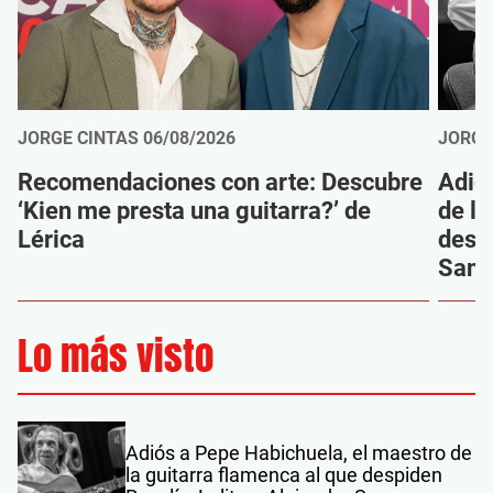
JORGE CINTAS
06/08/2026
JORGE
Recomendaciones con arte: Descubre
Adió
‘Kien me presta una guitarra?’ de
de la
Lérica
despi
Sanz
Lo más visto
Adiós a Pepe Habichuela, el maestro de
la guitarra flamenca al que despiden