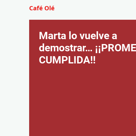
Café Olé
Marta lo vuelve a
demostrar… ¡¡PROM
CUMPLIDA!!