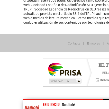
© Quedan reservados todos los derechos tanto sobre prog
web. Sociedad Española de Radiodifusión SLU ejerce la opo
TRLPI. Sociedad Española de Radiodifusión SLU realiza la
actualidad prevista en el artículo 33.1 del TRLPI, asimis
web a medios de lectura mecánica u otros medios que resu
cualquier utilización de sus contenidos por tecnologías de 
Contacta
Emisoras
A
Publicidad
EN DIRECTO
Radiolé
Tu contenido empezará después de la publi