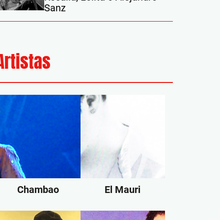
Sanz
Artistas
Chambao
El Mauri