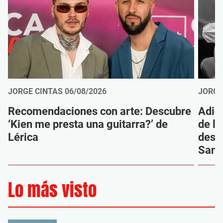
JORGE CINTAS
06/08/2026
JORGE
Recomendaciones con arte: Descubre
Adió
‘Kien me presta una guitarra?’ de
de la
Lérica
despi
Sanz
Lo más visto