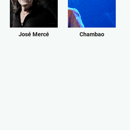
José Mercé
Chambao