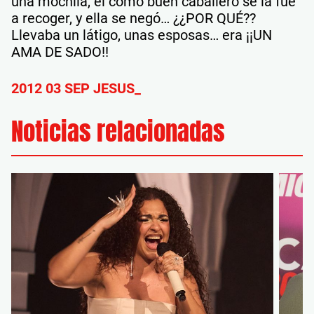
una mochila, él como buen caballero se la fue
a recoger, y ella se negó… ¿¿POR QUÉ??
Llevaba un látigo, unas esposas… era ¡¡UN
AMA DE SADO!!
2012 03 SEP JESUS_
Noticias relacionadas