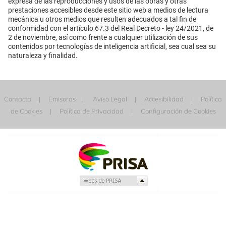
expresa de las reproducciones y usos de las obras y otras
prestaciones accesibles desde este sitio web a medios de lectura
mecánica u otros medios que resulten adecuados a tal fin de
conformidad con el artículo 67.3 del Real Decreto - ley 24/2021, de
2 de noviembre, así como frente a cualquier utilización de sus
contenidos por tecnologías de inteligencia artificial, sea cual sea su
naturaleza y finalidad.
Contacta
Emisoras
Aviso Legal
Accesibilidad
Política
de Cookies
Política de Privacidad
Configuración de Cookies