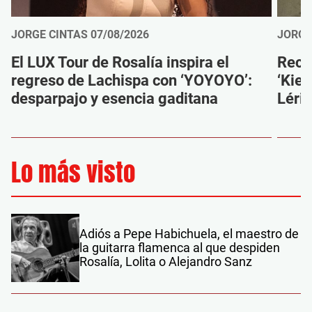
JORGE CINTAS
07/08/2026
JORGE
El LUX Tour de Rosalía inspira el
Reco
regreso de Lachispa con ‘YOYOYO’:
‘Kien
desparpajo y esencia gaditana
Léri
Lo más visto
Adiós a Pepe Habichuela, el maestro de
la guitarra flamenca al que despiden
Rosalía, Lolita o Alejandro Sanz