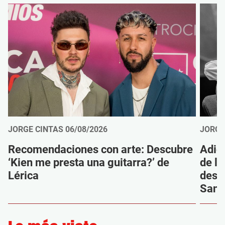
JORGE CINTAS
06/08/2026
JORGE
Recomendaciones con arte: Descubre
Adió
‘Kien me presta una guitarra?’ de
de la
Lérica
despi
Sanz