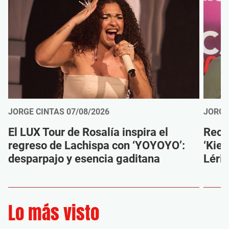
JORGE CINTAS
07/08/2026
JORGE
El LUX Tour de Rosalía inspira el
Reco
regreso de Lachispa con ‘YOYOYO’:
‘Kien
desparpajo y esencia gaditana
Léri
Lo más visto