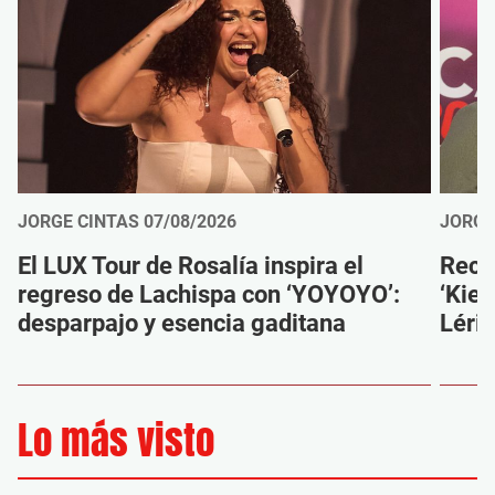
JORGE CINTAS
07/08/2026
JORGE
El LUX Tour de Rosalía inspira el
Reco
regreso de Lachispa con ‘YOYOYO’:
‘Kien
desparpajo y esencia gaditana
Léri
Lo más visto