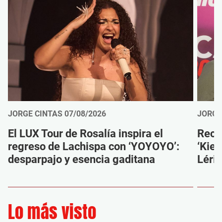
JORGE CINTAS
07/08/2026
JORGE
El LUX Tour de Rosalía inspira el
Reco
regreso de Lachispa con ‘YOYOYO’:
‘Kien
desparpajo y esencia gaditana
Léri
Lo más visto