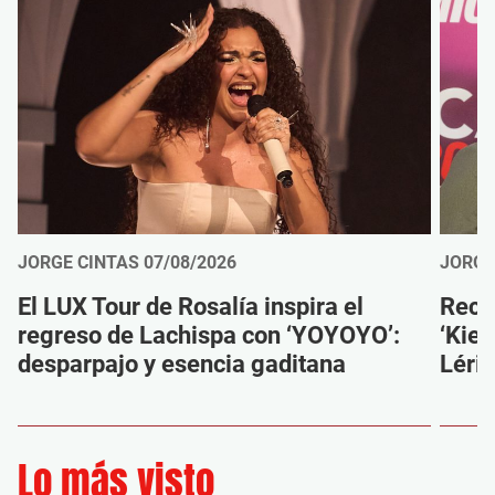
JORGE CINTAS
07/08/2026
JORGE
El LUX Tour de Rosalía inspira el
Reco
regreso de Lachispa con ‘YOYOYO’:
‘Kien
desparpajo y esencia gaditana
Léri
Lo más visto